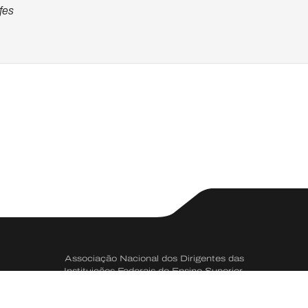
fes
Associação Nacional dos Dirigentes das
Instituições Federais de Ensino Superior.
CNPJ 73.334.666/0001-50