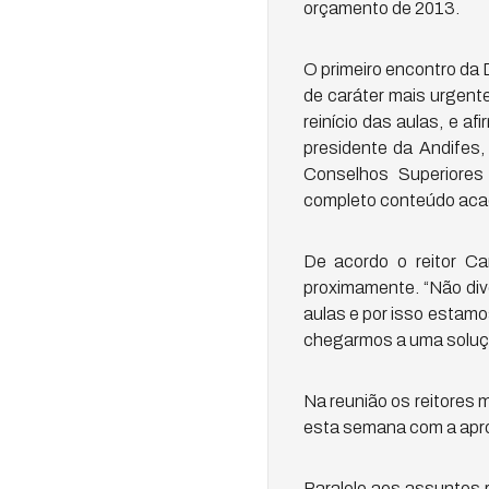
orçamento de 2013.
O primeiro encontro da 
de caráter mais urgente
reinício das aulas, e 
presidente da Andifes,
Conselhos Superiores
completo conteúdo aca
De acordo o reitor Ca
proximamente. “Não div
aulas e por isso estam
chegarmos a uma solução
Na reunião os reitores 
esta semana com a apr
Paralelo aos assuntos 