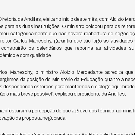
Diretoria da Andifes, eleita no início deste mês, com Aloizio Me
s para as duas instituições. O ministro colocou para os reit
afirmou categoricamente que não haverá reabertura de negoci
 reitor Carlos Maneschy, garantiu que tão logo as atividades
 construirão os calendários que reponha as atividades su
dêmico e com qualidade.
rlos Maneschy, o ministro Aloizio Mercadante acredita que
ergirmos da posição do Ministério da Educação quanto à nec
os despendendo esforços para mantermos o diálogo equilibrado 
 o mais breve possível”, explicou o presidente da Andifes.
manifestaram a percepção de que a greve dos técnico-administ
ovação da proposta negociada.
relacionados à greve, os membros da Andifes solicitaram ao M