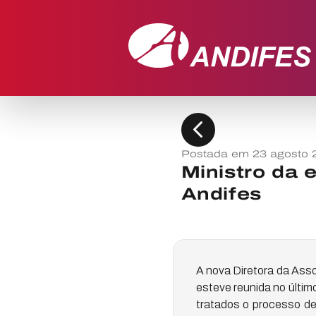
chevron_left
Postada em 23 agosto 
Ministro da 
Andifes
A nova Diretora da Asso
esteve reunida no últim
tratados o processo de