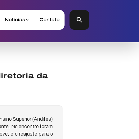
search
Notícias
Contato
retoria da
nsino Superior (Andifes)
dante. No encontro foram
ve, e o reajuste para o