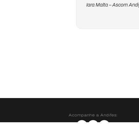
Iara Malta – Ascom Andi
Acompanhe a Andifes:
Instagram
X
YouTube