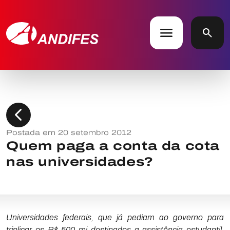
menu
search
chevron_left
Postada em 20 setembro 2012
Quem paga a conta da cota
nas universidades?
Universidades federais, que já pediam ao governo para
triplicar os R$ 500 mi destinados a assistência estudantil,