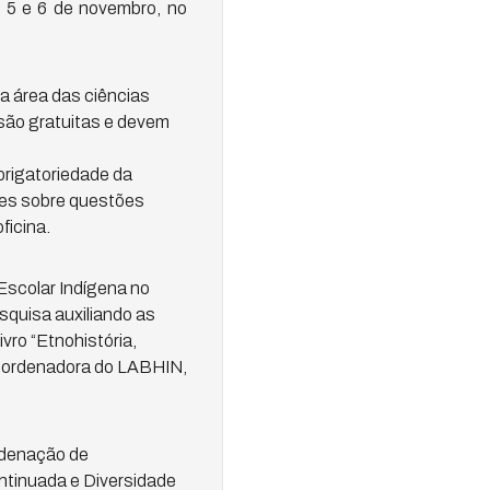
s 5 e 6 de novembro, no
a área das ciências
são gratuitas e devem
obrigatoriedade da
sões sobre questões
ficina.
scolar Indígena no
esquisa auxiliando as
vro “Etnohistória,
coordenadora do LABHIN,
rdenação de
ntinuada e Diversidade