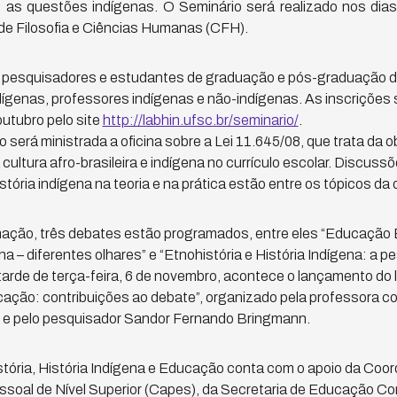
as questões indígenas. O Seminário será realizado nos dia
 de Filosofia e Ciências Humanas (CFH).
a pesquisadores e estudantes de graduação e pós-graduação d
ígenas, professores indígenas e não-indígenas. As inscrições 
outubro pelo site
http://labhin.ufsc.br/seminario/
.
o será ministrada a oficina sobre a Lei 11.645/08, que trata da 
a cultura afro-brasileira e indígena no currículo escolar. Discus
stória indígena na teoria e na prática estão entre os tópicos da o
ção, três debates estão programados, entre eles “Educação E
 – diferentes olhares” e “Etnohistória e História Indígena: a p
tarde de terça-feira, 6 de novembro, acontece o lançamento do li
ucação: contribuições ao debate”, organizado pela professora 
d e pelo pesquisador Sandor Fernando Bringmann.
stória, História Indígena e Educação conta com o apoio da Coo
soal de Nível Superior (Capes), da Secretaria de Educação Co