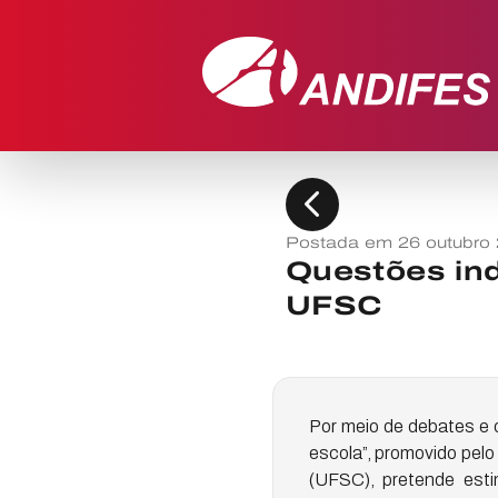
chevron_left
Postada em 26 outubro
Questões in
UFSC
Por meio de debates e o
escola”, promovido pelo
(UFSC), pretende esti