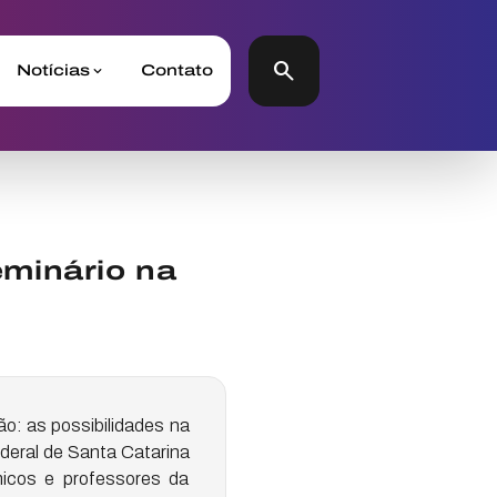
search
Notícias
Contato
minário na
ão: as possibilidades na
ederal de Santa Catarina
micos e professores da