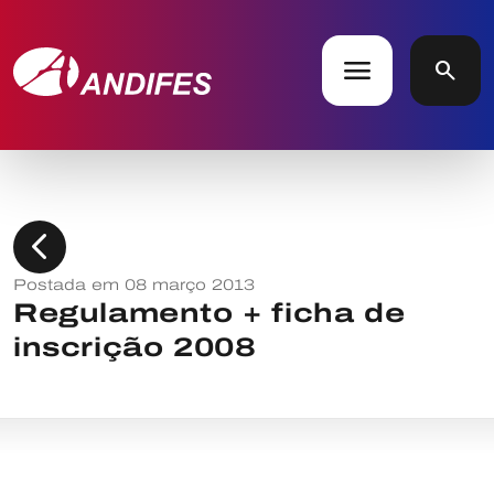
menu
search
chevron_left
Postada em 08 março 2013
Regulamento + ficha de
inscrição 2008