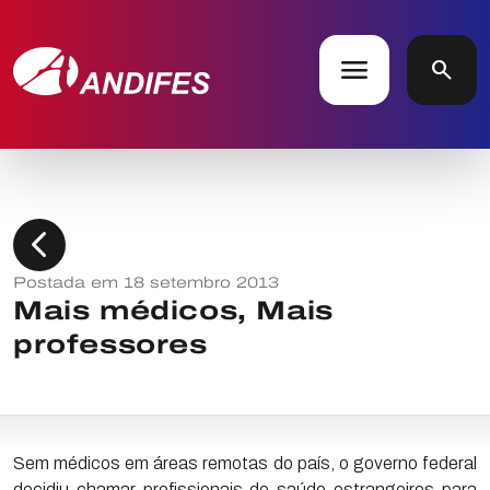
menu
search
chevron_left
Postada em 18 setembro 2013
Mais médicos, Mais
professores
Sem médicos em áreas remotas do país, o governo federal
decidiu chamar profissionais de saúde estrangeiros para