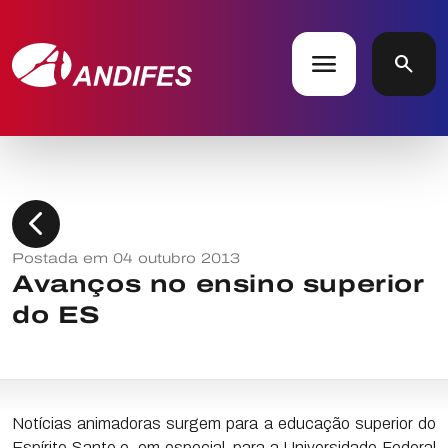
menu
search
chevron_left
Postada em 04 outubro 2013
Avanços no ensino superior
do ES
Notícias animadoras surgem para a educação superior do
Espírito Santo e, em especial, para a Universidade Federal