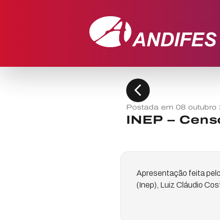
chevron_left
Postada em 08 outubro
INEP – Cens
Apresentação feita pelo
(Inep), Luiz Cláudio Co