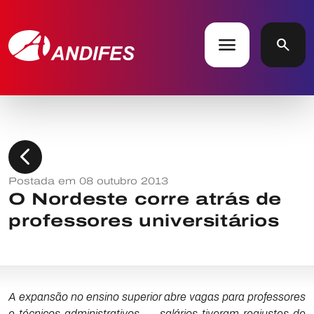
menu
search
chevron_left
Postada em 08 outubro 2013
O Nordeste corre atrás de
professores universitários
A expansão no ensino superior abre vagas para professores
e técnicos administrativos — salários tiveram reajustes de