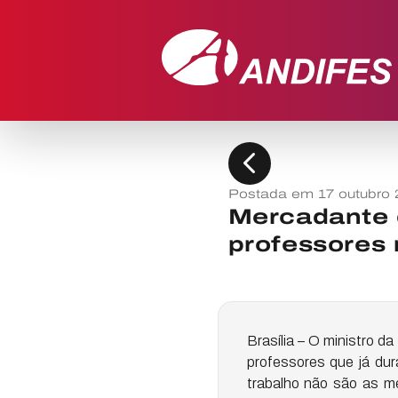
chevron_left
Postada em 17 outubro 
Mercadante q
professores 
Brasília – O ministro d
professores que já du
trabalho não são as m