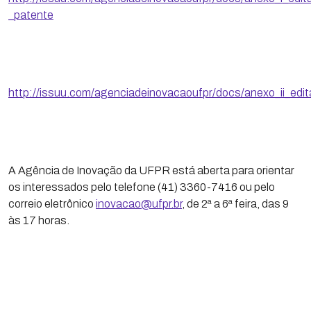
_patente
http://issuu.com/agenciadeinovacaoufpr/docs/anexo_ii_edi
A Agência de Inovação da UFPR está aberta para orientar
os interessados pelo telefone (41) 3360-7416 ou pelo
correio eletrônico
inovacao@ufpr.br
, de 2ª a 6ª feira, das 9
às 17 horas.