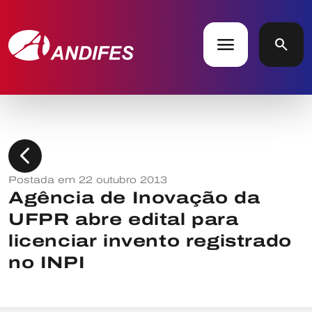
menu
search
chevron_left
Postada em 22 outubro 2013
Agência de Inovação da
UFPR abre edital para
licenciar invento registrado
no INPI