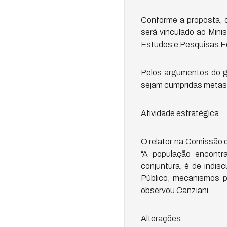
Conforme a proposta, o
será vinculado ao Mini
Estudos e Pesquisas Edu
Pelos argumentos do g
sejam cumpridas metas 
Atividade estratégica
O relator na Comissão 
“A população encontr
conjuntura, é de indis
Público, mecanismos pa
observou Canziani.
Alterações