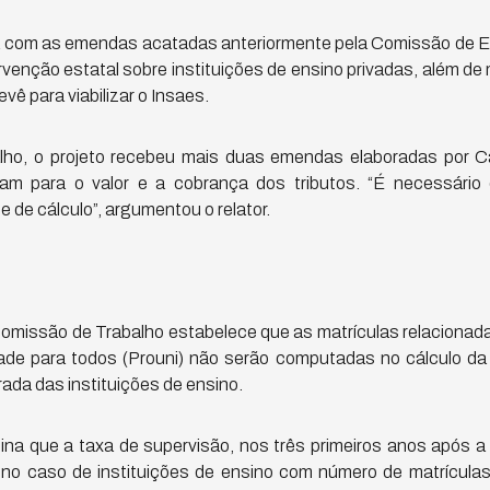
a com as emendas acatadas anteriormente pela Comissão de 
rvenção estatal sobre instituições de ensino privadas, além de 
evê para viabilizar o Insaes.
ho, o projeto recebeu mais duas emendas elaboradas por C
ram para o valor e a cobrança dos tributos. “É necessário 
 de cálculo”, argumentou o relator.
issão de Trabalho estabelece que as matrículas relacionadas
ade para todos (Prouni) não serão computadas no cálculo da
da das instituições de ensino.
na que a taxa de supervisão, nos três primeiros anos após a 
, no caso de instituições de ensino com número de matrículas i