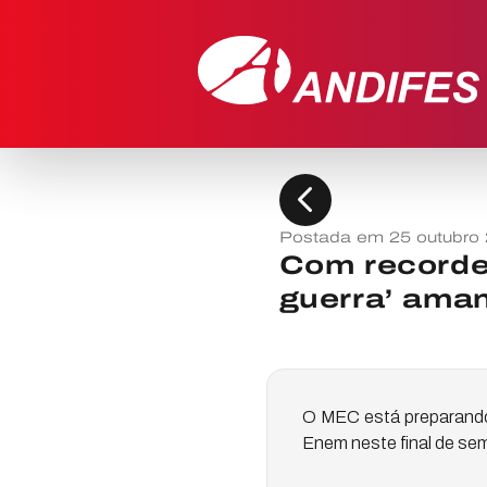
chevron_left
Postada em 25 outubro
Com recorde 
guerra’ ama
O MEC está preparando u
Enem neste final de se