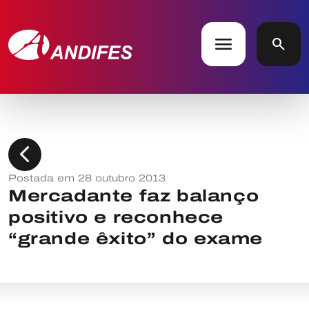
menu
search
chevron_left
Postada em 28 outubro 2013
Mercadante faz balanço
positivo e reconhece
“grande êxito” do exame