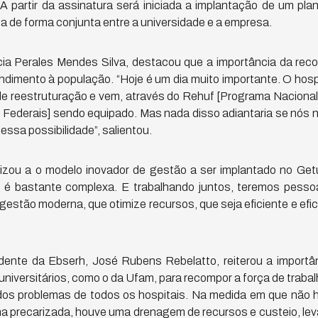
A partir da assinatura será iniciada a implantação de um pla
a de forma conjunta entre a universidade e a empresa.
cia Perales Mendes Silva, destacou que a importância da re
dimento à população. “Hoje é um dia muito importante. O hosp
de reestruturação e vem, através do Rehuf [Programa Naciona
s Federais] sendo equipado. Mas nada disso adiantaria se nós
ssa possibilidade”, salientou.
izou a o modelo inovador de gestão a ser implantado no Getú
l é bastante complexa. E trabalhando juntos, teremos pess
 gestão moderna, que otimize recursos, que seja eficiente e efi
ente da Ebserh, José Rubens Rebelatto, reiterou a importân
universitários, como o da Ufam, para recompor a força de trabalh
dos problemas de todos os hospitais. Na medida em que não 
rma precarizada, houve uma drenagem de recursos e custeio, le