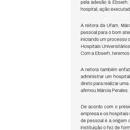
pela adesão à Ebserh. 
hospital, ação executad
A reitora da Ufam, Már
pessoal para o bom aten
iniciando um processo 
Hospitais Universitário
Com a Ebserh, teremos e
A reitora também enfat
administrar um hospita
direto para realizar uma
afirmou Márcia Perales.
De acordo com o presid
empresa e os hospitais 
de pessoal é a origem 
instituição o fez de fo