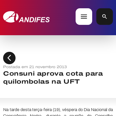
menu
search
chevron_left
Postada em 21 novembro 2013
Consuni aprova cota para
quilombolas na UFT
Na tarde desta terça-feira (19), véspera do Dia Nacional da
Consciência Negra, durante a reunião do Conselho