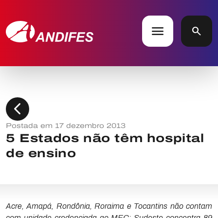
menu
search
chevron_left
Postada em 17 dezembro 2013
5 Estados não têm hospital
de ensino
Acre, Amapá, Rondônia, Roraima e Tocantins não contam
com unidade credenciada ao MEC; Sudeste concentra 89