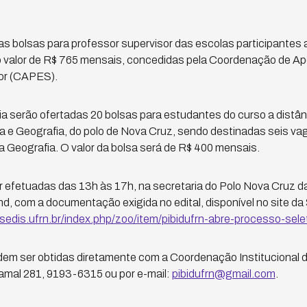
as bolsas para professor supervisor das escolas participantes 
no valor de R$ 765 mensais, concedidas pela Coordenação de A
ior (CAPES).
ia serão ofertadas 20 bolsas para estudantes do curso a distân
a e Geografia, do polo de Nova Cruz, sendo destinadas seis vag
a Geografia. O valor da bolsa será de R$ 400 mensais.
r efetuadas das 13h às 17h, na secretaria do Polo Nova Cruz d
, com a documentação exigida no edital, disponível no site d
sedis.ufrn.br/index.php/zoo/item/pibidufrn-abre-processo-sele
em ser obtidas diretamente com a Coordenação Institucional
amal 281, 9193-6315 ou por e-mail:
pibidufrn@gmail.com
.