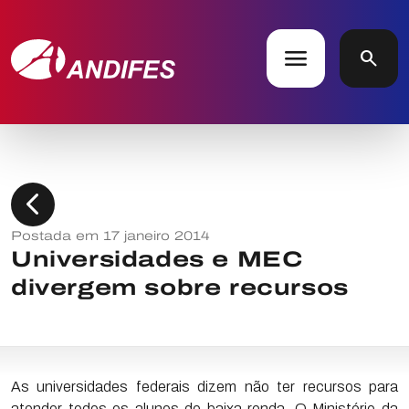
menu
search
chevron_left
Postada em 17 janeiro 2014
Universidades e MEC
divergem sobre recursos
As universidades federais dizem não ter recursos para
atender todos os alunos de baixa renda. O Ministério da