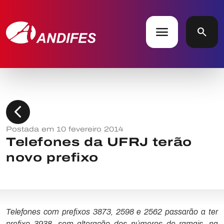
menu
search
chevron_left
Postada em 10 fevereiro 2014
Telefones da UFRJ terão
novo prefixo
Telefones com prefixos 3873, 2598 e 2562 passarão a ter
prefixo 3938, sem alteração dos números de ramais, na