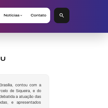
search
Notícias
Contato
GU
rasília, contou com a
celo de Siqueira, e do
 debatida a atuação das
ndas, e apresentados