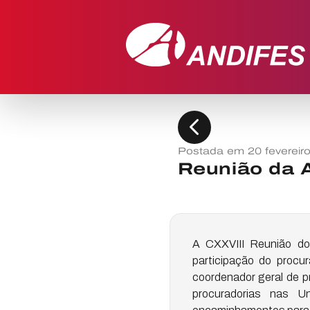
chevron_left
Postada em 20 fevereir
Reunião da 
A CXXVIII Reunião do
participação do procu
coordenador geral de p
procuradorias nas U