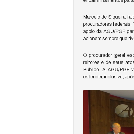
encaminhamentos para me
Marcelo de Siqueira fa
procuradores federais.
apoio da AGU/PGF para
acionem sempre que tive
O procurador geral esc
reitores e de seus ato
Público. A AGU/PGF va
estender, inclusive, apó