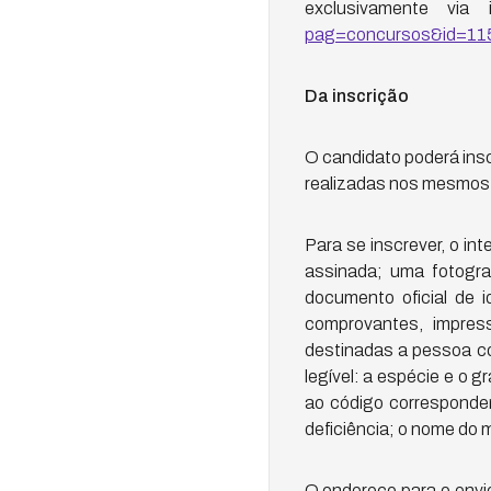
exclusivamente via 
pag=concursos&id=11
Da inscrição
O candidato poderá ins
realizadas nos mesmos d
Para se inscrever, o i
assinada; uma fotogr
documento oficial de 
comprovantes, impres
destinadas a pessoa co
legível: a espécie e o 
ao código corresponden
deficiência; o nome do 
O endereço para o env