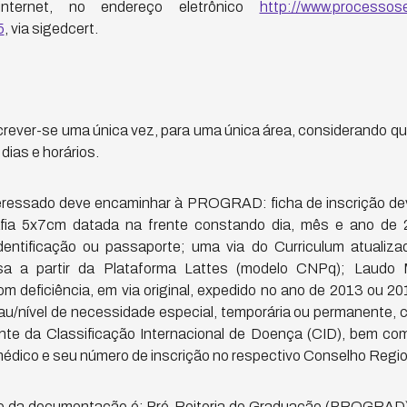
internet, no endereço eletrônico
http://www.processosel
5
, via sigedcert.
crever-se uma única vez, para uma única área, considerando qu
ias e horários.
nteressado deve encaminhar à PROGRAD: ficha de inscrição d
afia 5x7cm datada na frente constando dia, mês e ano de 
identificação ou passaporte; uma via do Curriculum atualiz
sa a partir da Plataforma Lattes (modelo CNPq); Laudo
m deficiência, em via original, expedido no ano de 2013 ou 2
grau/nível de necessidade especial, temporária ou permanente,
te da Classificação Internacional de Doença (CID), bem co
médico e seu número de inscrição no respectivo Conselho Regio
io da documentação é: Pró-Reitoria de Graduação (PROGRA