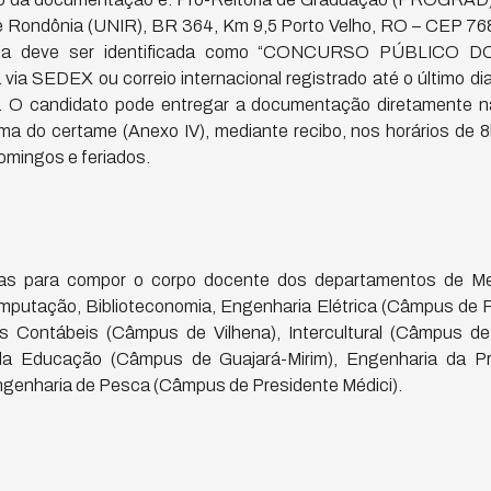
e Rondônia (UNIR), BR 364, Km 9,5 Porto Velho, RO – CEP 76
ncia deve ser identificada como “CONCURSO PÚBLICO 
ia SEDEX ou correio internacional registrado até o último di
). O candidato pode entregar a documentação diretamente 
a do certame (Anexo IV), mediante recibo, nos horários de
omingos e feriados.
as para compor o corpo docente dos departamentos de Medi
omputação, Biblioteconomia, Engenharia Elétrica (Câmpus de Po
s Contábeis (Câmpus de Vilhena), Intercultural (Câmpus de
da Educação (Câmpus de Guajará-Mirim), Engenharia da Pr
genharia de Pesca (Câmpus de Presidente Médici).