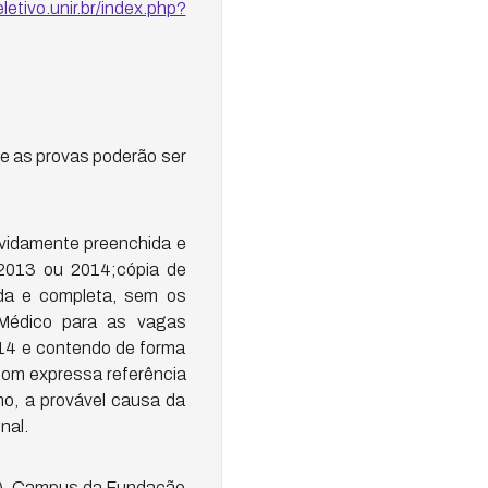
etivo.unir.br/index.php?
e as provas poderão ser
evidamente preenchida e
2013 ou 2014;cópia de
ada e completa, sem os
 Médico para as vagas
014 e contendo de forma
 com expressa referência
mo, a provável causa da
nal.
D), Campus da Fundação