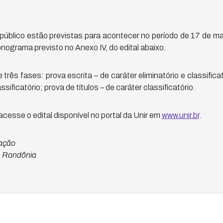
público estão previstas para acontecer no período de 17 de ma
nograma previsto no Anexo IV, do edital abaixo.
rês fases: prova escrita – de caráter eliminatório e classificat
ssificatório; prova de títulos – de caráter classificatório.
cesse o edital disponível no portal da Unir em
www.unir.br
.
ação
e Rondônia