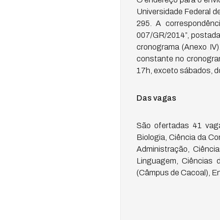
Universidade Federal d
295. A correspondê
007/GR/2014”, postada v
cronograma (Anexo IV
constante no cronogram
17h, exceto sábados, d
Das vagas
São ofertadas 41 vag
Biologia, Ciência da C
Administração, Ciência
Linguagem, Ciências 
(Câmpus de Cacoal), En