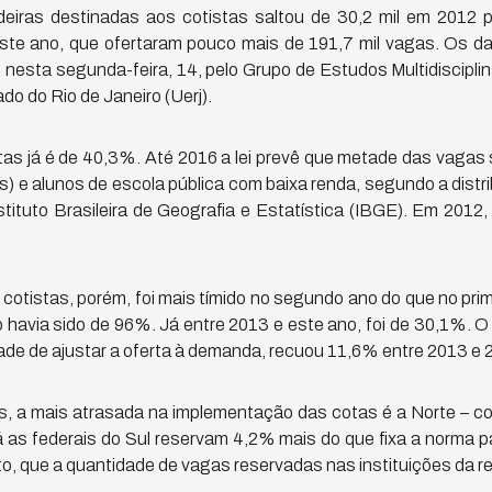
eiras destinadas aos cotistas saltou de 30,2 mil em 2012 
ste ano, que ofertaram pouco mais de 191,7 mil vagas. Os 
nesta segunda-feira, 14, pelo Grupo de Estudos Multidiscipli
do do Rio de Janeiro (Uerj).
tas já é de 40,3%. Até 2016 a lei prevê que metade das vagas 
s) e alunos de escola pública com baixa renda, segundo a dist
nstituto Brasileira de Geografia e Estatística (IBGE). Em 201
otistas, porém, foi mais tímido no segundo ano do que no prim
havia sido de 96%. Já entre 2013 e este ano, foi de 30,1%. O
ade de ajustar a oferta à demanda, recuou 11,6% entre 2013 e 
ís, a mais atrasada na implementação das cotas é a Norte –
Já as federais do Sul reservam 4,2% mais do que fixa a norma p
to, que a quantidade de vagas reservadas nas instituições da re