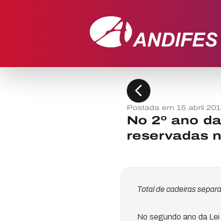
chevron_left
Postada em 15 abril 20
No 2º ano da
reservadas 
Total de cadeiras separ
No segundo ano da Lei 