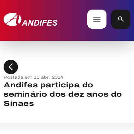
menu
search
chevron_left
Postada em 16 abril 2014
Andifes participa do
seminário dos dez anos do
Sinaes