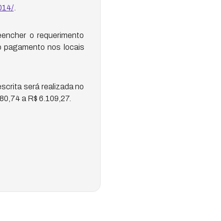
014/
.
reencher o requerimento
 o pagamento nos locais
escrita será realizada no
580,74 a R$ 6.109,27.