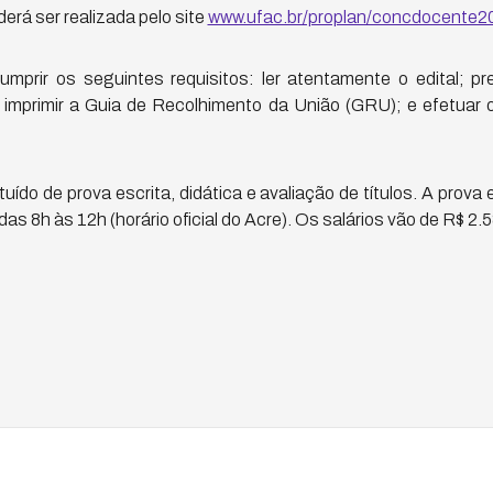
erá ser realizada pelo site
www.ufac.br/proplan/concdocente2
prir os seguintes requisitos: ler atentamente o edital; p
o; imprimir a Guia de Recolhimento da União (GRU); e efetuar
ído de prova escrita, didática e avaliação de títulos. A prova 
das 8h às 12h (horário oficial do Acre). Os salários vão de R$ 2.