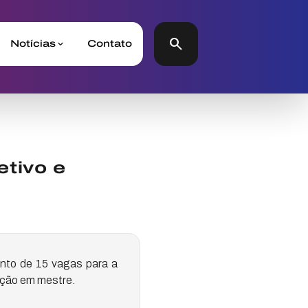
search
Notícias
Contato
etivo e
ento de 15 vagas para a
lação em mestre.