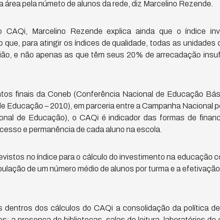
a a área pela númeto de alunos da rede, diz Marcelino Rezende.
 CAQi, Marcelino Rezende explica ainda que o índice inve
 que, para atingir os índices de qualidade, todas as unidade
ão, e não apenas as que têm seus 20% de arrecadação insufi
os finais da Coneb (Conferência Nacional de Educação Bás
de Educação – 2010), em parceria entre a Campanha Nacional pe
nal de Educação), o CAQi é indicador das formas de finan
 acesso e permanência de cada aluno na escola.
vistos no índice para o cálculo do investimento na educação 
ipulação de um número médio de alunos por turma e a efetivação d
entros dos cálculos do CAQi a consolidação da política de
; a presença de bibliotecas, salas de leitura, laboratórios de c