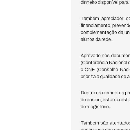
dinheiro disponível par
Também apreciador do
financiamento, prevendo
complementação da uni
alunos da rede.
Aprovado nos document
(Conferência Nacional 
o CNE (Conselho Nacio
prioriza a qualidade de
Dentre os elementos pre
do ensino, estão: a est
do magistério.
Também são atentados d
continuada dos docentes