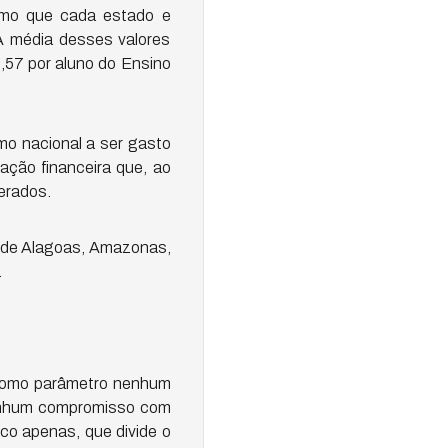
nimo que cada estado e
A média desses valores
,57 por aluno do Ensino
mo nacional a ser gasto
ção financeira que, ao
derados.
 de Alagoas, Amazonas,
.
m como parâmetro nenhum
 nenhum compromisso com
ico apenas, que divide o