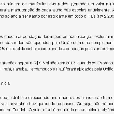
 pelo número de matrículas das redes, gerando um valor mí
para a manutenção de cada aluno nas escolas anualmente. 
imo ao ano a ser gasto por estudante em todo o País (R$ 2.285
s onde a arrecadação dos impostos não alcança o valor míni
no das redes são ajudados pela União com uma complementa
10% do total do dinheiro direcionado à educação pelos entes fe
entação chegou a R$ 9,6 bilhões em 2013, quando os Estados
 Pará, Paraíba, Pernambuco e Piauí foram ajudados pela União
nicial
ndeb, o dinheiro direcionado anualmente aos alunos não te
o valor investido traz qualidade ao ensino. Ou seja, não há
de no Fundeb. O valor atual é resultado de um cálculo algébr