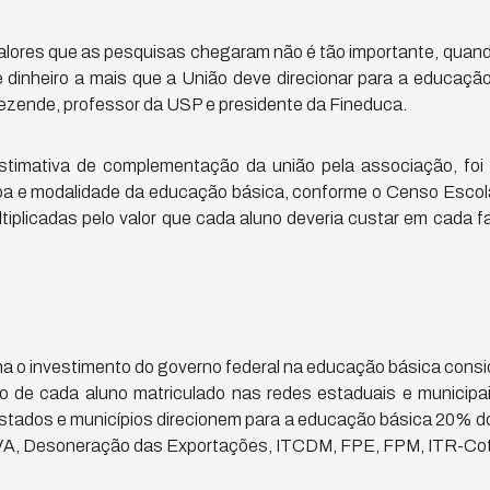
valores que as pesquisas chegaram não é tão importante, quan
e dinheiro a mais que a União deve direcionar para a educaçã
Rezende, professor da USP e presidente da Fineduca.
estimativa de complementação da união pela associação, foi
pa e modalidade da educação básica, conforme o Censo Escol
ltiplicadas pelo valor que cada aluno deveria custar em cada 
na o investimento do governo federal na educação básica consi
to de cada aluno matriculado nas redes estaduais e municipa
stados e municípios direcionem para a educação básica 20% d
PVA, Desoneração das Exportações, ITCDM, FPE, FPM, ITR-Cot