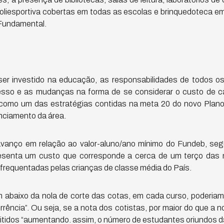
poliesportiva cobertas em todas as escolas e brinquedoteca e
 Fundamental.
er investido na educação, as responsabilidades de todos o
sso e as mudanças na forma de se considerar o custo de ca
como um das estratégias contidas na meta 20 do novo Plan
anciamento da área.
avanço em relação ao valor-aluno/ano mínimo do Fundeb, seg
esenta um custo que corresponde a cerca de um terço das
 frequentadas pelas crianças de classe média do País.
m abaixo da nola de corte das cotas, em cada curso, poderia
rência”. Ou seja, se a nota dos cotistas, por maior do que a 
itidos “aumentando. assim, o número de estudantes oriundos da