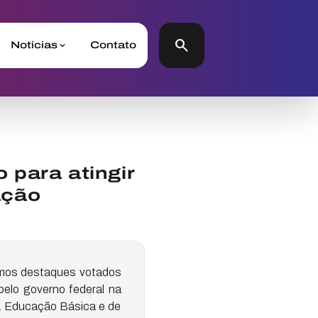
search
Notícias
Contato
o para atingir
ação
timos destaques votados
pelo governo federal na
 Educação Básica e de