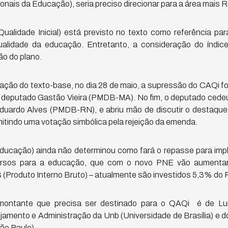
onais da Educação), seria preciso direcionar para a área mais R
alidade Inicial) está previsto no texto como referência pa
alidade da educação. Entretanto, a consideração do índice
ão do plano.
ção do texto-base, no dia 28 de maio, a supressão do CAQi f
o deputado Gastão Vieira (PMDB-MA). No fim, o deputado cedeu
uardo Alves (PMDB-RN), e abriu mão de discutir o destaque. 
mitindo uma votação simbólica pela rejeição da emenda.
ducação) ainda não determinou como fará o repasse para im
ecursos para a educação, que com o novo PNE vão aumentar
(Produto Interno Bruto) – atualmente são investidos 5,3% do 
montante que precisa ser destinado para o QAQi é de Luiz
amento e Administração da Unb (Universidade de Brasília) e 
ão Paulo).