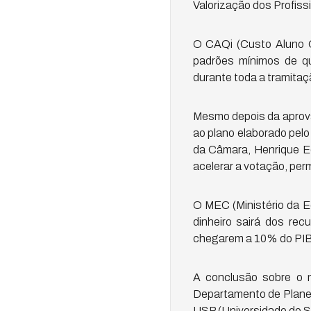
Valorização dos Profissi
O CAQi (Custo Aluno Qu
padrões mínimos de qu
durante toda a tramitaç
Mesmo depois da aprova
ao plano elaborado pel
da Câmara, Henrique Ed
acelerar a votação, per
O MEC (Ministério da E
dinheiro sairá dos r
chegarem a 10% do PIB 
A conclusão sobre o 
Departamento de Planej
USP (Universidade de S