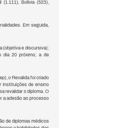
(1.111), Bolívia (523),
ionalidades. Em seguida,
(objetiva e discursiva);
o dia 20 próximo; a de
), o Revalida foi criado
 instituições de ensino
a revalidar o diploma. O
er a adesão ao processo
ação de diplomas médicos
ências e habilidades das