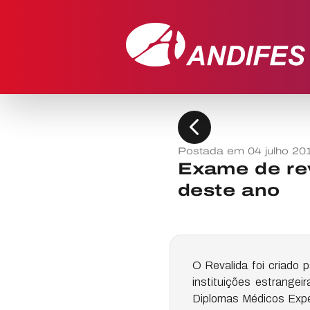
chevron_left
Postada em 04 julho 20
Exame de rev
deste ano
O Revalida foi criado 
instituições estrange
Diplomas Médicos Exped