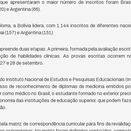
que apresentaram o maior número de inscritos foram Brasil 
0) e Argentina (66).
oma, a Bolívia lidera, com 1.144 inscritos de diferentes nac
i (157) e Argentina (151).
reende duas etapas. A primeira, formada pela avaliação escrita 
ação de habilidades clínicas. As provas escritas ocorrem n
 27 e 28 de setembro.
do Instituto Nacional de Estudos e Pesquisas Educacionais (Inep
cesso de reconhecimento de diplomas de medicina emitidos por
r como médico no Brasil, o estudante formado no exterior precis
nomia das instituições de educação superior, que podem faz
ão.
pela matriz de correspondência curricular para fins de revalid
ões estrangeiras. Na matriz foram definidos conteúdos, compet