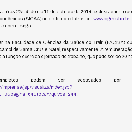
s até as 23h59 do dia 15 de outubro de 2014 exclusivamente p
cadêmicas (SIGAA) no endereço eletrônico:
www.sigrh.ufrn.br
.
do com o cargo.
r na Faculdade de Ciências da Saúde do Trairi (FACISA) ou 
s campi de Santa Cruz e Natal, respectivamente. A remuneraçã
 a função exercida e jornada de trabalho, que pode ser de 20
ompletos podem ser acessados por 
r/imprensa/jsp/visualiza/index.jsp?
al=3&pagina=64&totalArquivos=244
.