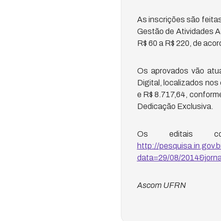
As inscrições são feita
Gestão de Atividades A
R$ 60 a R$ 220, de acor
Os aprovados vão atua
Digital, localizados no
e R$ 8.717,64, conforme
Dedicação Exclusiva.
Os editais c
http://pesquisa.in.gov.b
data=29/08/2014&jorn
Ascom UFRN