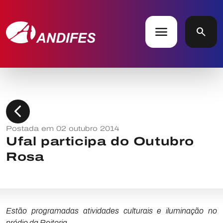
menu
search
chevron_left
Postada em 02 outubro 2014
Ufal participa do Outubro
Rosa
Estão programadas atividades culturais e iluminação no
prédio da Reitoria