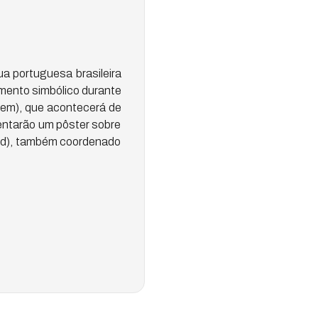
a portuguesa brasileira
mento simbólico durante
bem), que acontecerá de
entarão um pôster sobre
bid), também coordenado