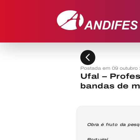
chevron_left
Postada em 09 outubro
Ufal – Profe
bandas de m
Obra é fruto da pes
Portugal