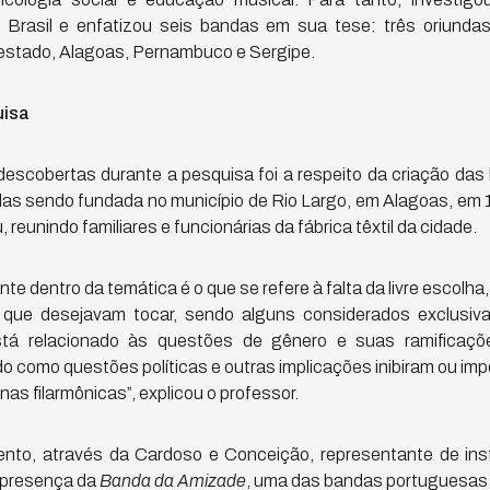
 Brasil e enfatizou seis bandas em sua tese: três oriunda
estado, Alagoas, Pernambuco e Sergipe.
uisa
escobertas durante a pesquisa foi a respeito da criação da
elas sendo fundada no município de Rio Largo, em Alagoas, em
reunindo familiares e funcionárias da fábrica têxtil da cidade.
te dentro da temática é o que se refere à falta da livre escolha
 que desejavam tocar, sendo alguns considerados exclusiva
stá relacionado às questões de gênero e suas ramificaçõ
 como questões políticas e outras implicações inibiram ou imp
as filarmônicas”, explicou o professor.
ento, através da Cardoso e Conceição, representante de in
 presença da
Banda da Amizade
, uma das bandas portuguesas