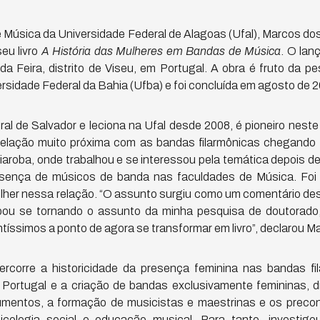
 Música da Universidade Federal de Alagoas (Ufal), Marcos do
seu livro
A História das Mulheres em Bandas de Música
. O lan
da Feira, distrito de Viseu, em Portugal. A obra é fruto da p
versidade Federal da Bahia (Ufba) e foi concluída em agosto de 
ral de Salvador e leciona na Ufal desde 2008, é pioneiro nes
elação muito próxima com as bandas filarmônicas chegando
iaroba, onde trabalhou e se interessou pela temática depois d
resença de músicos de banda nas faculdades de Música. Foi 
mulher nessa relação. “O assunto surgiu como um comentário de
bou se tornando o assunto da minha pesquisa de doutorado,
ntíssimos a ponto de agora se transformar em livro”, declarou M
percorre a historicidade da presença feminina nas bandas f
de Portugal e a criação de bandas exclusivamente femininas, d
umentos, a formação de musicistas e maestrinas e os precon
icologia social e educação musical. Para tanto, investig