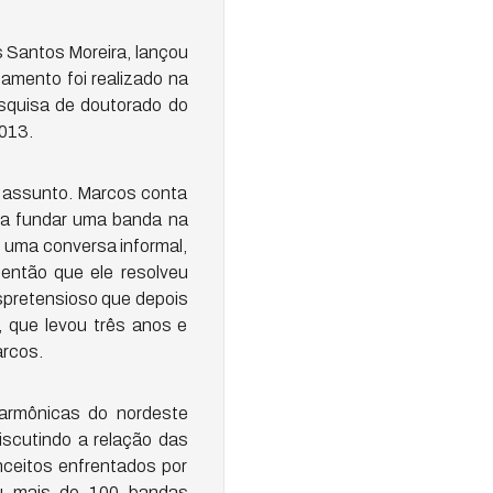
s Santos Moreira, lançou
çamento foi realizado na
esquisa de doutorado do
2013.
te assunto. Marcos conta
 a fundar uma banda na
e uma conversa informal,
então que ele resolveu
spretensioso que depois
 que levou três anos e
arcos.
ilarmônicas do nordeste
iscutindo a relação das
ceitos enfrentados por
ou mais de 100 bandas