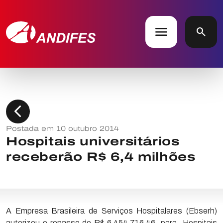
menu
search
chevron_left
Postada em 10 outubro 2014
Hospitais universitários
receberão R$ 6,4 milhões
A Empresa Brasileira de Serviços Hospitalares (Ebserh)
autorizou o repasse de R$ 6.454.716,46 para Hospitais