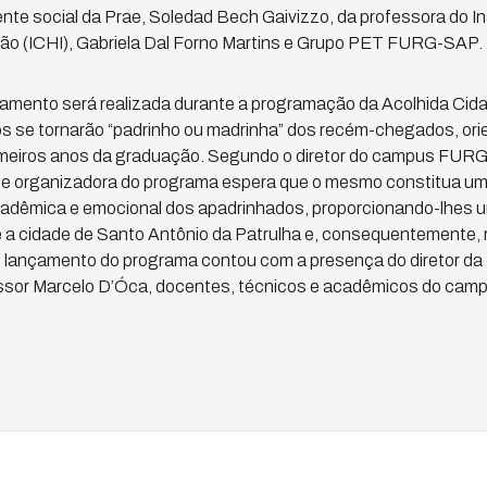
te social da Prae, Soledad Bech Gaivizzo, da professora do In
o (ICHI), Gabriela Dal Forno Martins e Grupo PET FURG-SAP.
amento será realizada durante a programação da Acolhida Cidad
s se tornarão “padrinho ou madrinha” dos recém-chegados, orie
rimeiros anos da graduação. Segundo o diretor do campus FUR
pe organizadora do programa espera que o mesmo constitua uma
cadêmica e emocional dos apadrinhados, proporcionando-lhes u
e a cidade de Santo Antônio da Patrulha e, consequentemente,
 lançamento do programa contou com a presença do diretor da
essor Marcelo D’Óca, docentes, técnicos e acadêmicos do ca