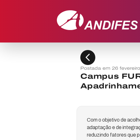
chevron_left
Postada em 26 fevereir
Campus FUR
Apadrinham
Com o objetivo de acolh
adaptação e de integraç
reduzindo fatores que p