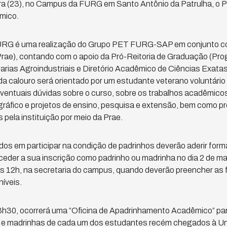
ira (23), no Campus da FURG em Santo Antônio da Patrulha, o 
mico.
a FURG é uma realização do Grupo PET FURG-SAP em conjunto co
ae), contando com o apoio da Pró-Reitoria de Graduação (Progr
ias Agroindustriais e Diretório Acadêmico de Ciências Exata
ada calouro será orientado por um estudante veterano voluntário
ventuais dúvidas sobre o curso, sobre os trabalhos acadêmicos
iográfico e projetos de ensino, pesquisa e extensão, bem como 
pela instituição por meio da Prae.
os em participar na condição de padrinhos deverão aderir for
ceder a sua inscrição como padrinho ou madrinha no dia 2 de ma
às 12h, na secretaria do campus, quando deverão preencher as 
íveis.
3h30, ocorrerá uma “Oficina de Apadrinhamento Acadêmico” para
s e madrinhas de cada um dos estudantes recém chegados à Un