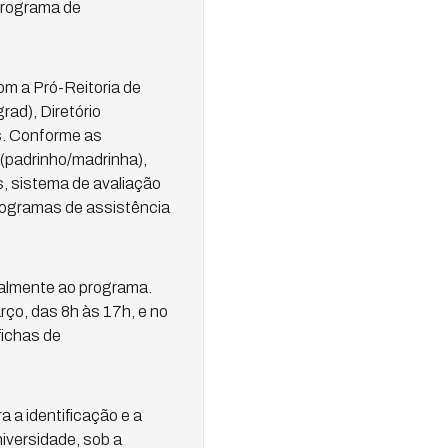
Programa de
m a Pró-Reitoria de
ad), Diretório
s. Conforme as
 (padrinho/madrinha),
, sistema de avaliação
programas de assistência
malmente ao programa.
rço, das 8h às 17h, e no
fichas de
 a identificação e a
iversidade, sob a