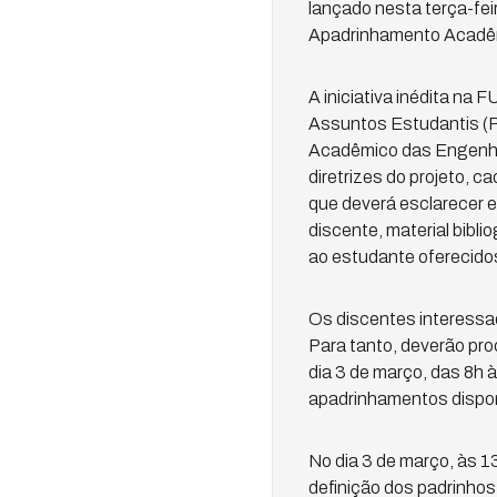
lançado nesta terça-fe
Apadrinhamento Acadê
A iniciativa inédita n
Assuntos Estudantis (Pr
Acadêmico das Engenhar
diretrizes do projeto, c
que deverá esclarecer e
discente, material bibl
ao estudante oferecidos 
Os discentes interessad
Para tanto, deverão pro
dia 3 de março, das 8h 
apadrinhamentos dispon
No dia 3 de março, às 1
definição dos padrinho