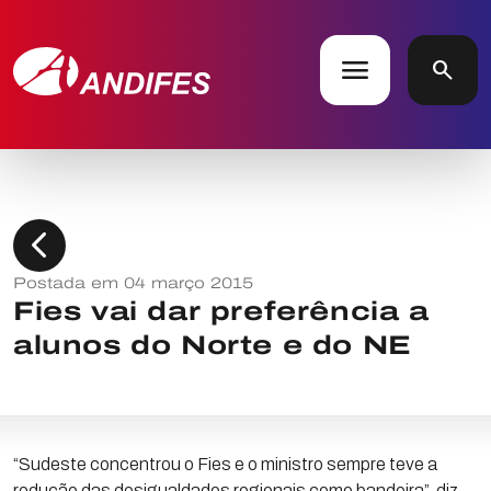
menu
search
chevron_left
Postada em 04 março 2015
Fies vai dar preferência a
alunos do Norte e do NE
“Sudeste concentrou o Fies e o ministro sempre teve a
redução das desigualdades regionais como bandeira”, diz