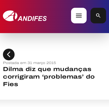
menu
search
chevron_left
Postada em 31 março 2015
Dilma diz que mudanças
corrigiram ‘problemas’ do
Fies