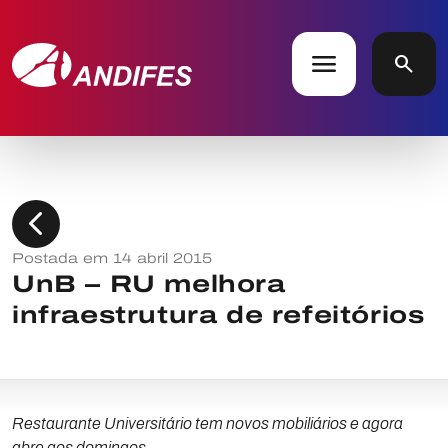
menu
search
chevron_left
Postada em 14 abril 2015
UnB – RU melhora
infraestrutura de refeitórios
Restaurante Universitário tem novos mobiliários e agora
abre aos domingos