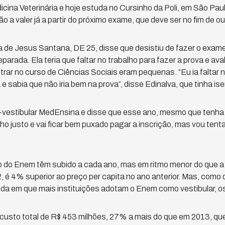
icina Veterinária e hoje estuda no Cursinho da Poli, em São Pau
 a valer já a partir do próximo exame, que deve ser no fim de ou
alva de Jesus Santana, DE 25, disse que desistiu de fazer o exa
parada. Ela teria que faltar no trabalho para fazer a prova e a
trar no curso de Ciências Sociais eram pequenas. “Eu ia faltar no
 sabia que não iria bem na prova”, disse Edinalva, que tinha is
-vestibular MedEnsina e disse que esse ano, mesmo que tenha q
ho justo e vai ficar bem puxado pagar a inscrição, mas vou tent
 do Enem têm subido a cada ano, mas em ritmo menor do que a i
, é 4% superior ao preço per capita no ano anterior. Mas, como 
a em que mais instituições adotam o Enem como vestibular, o
custo total de R$ 453 milhões, 27% a mais do que em 2013, que