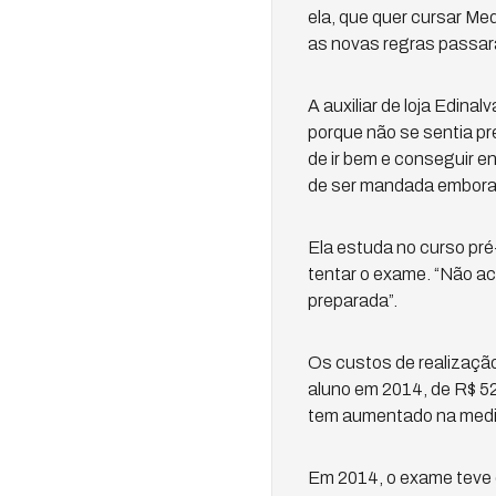
ela, que quer cursar Med
as novas regras passarão
A auxiliar de loja Edin
porque não se sentia pre
de ir bem e conseguir en
de ser mandada embora e
Ela estuda no curso pré
tentar o exame. “Não ac
preparada”.
Os custos de realização
aluno em 2014, de R$ 52
tem aumentado na medid
Em 2014, o exame teve 