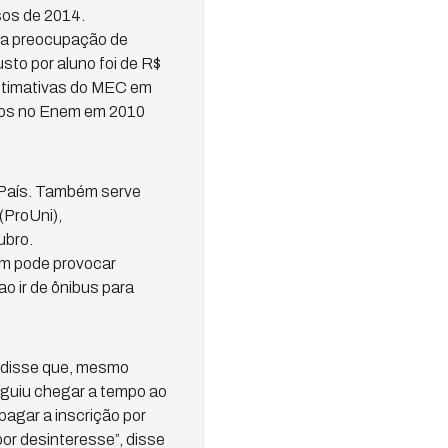
sos de 2014.
m a preocupação de
sto por aluno foi de R$
estimativas do MEC em
sos no Enem em 2010
 País. Também serve
(ProUni),
ubro.
ém pode provocar
o ir de ônibus para
– disse que, mesmo
eguiu chegar a tempo ao
pagar a inscrição por
or desinteresse”, disse