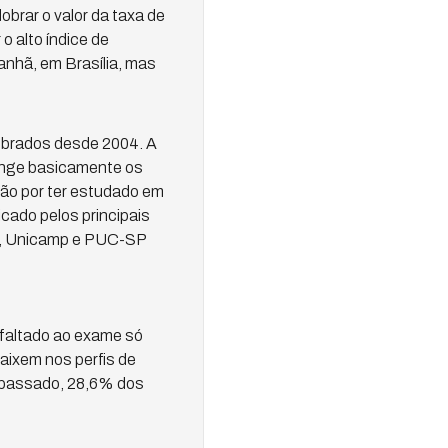
brar o valor da taxa de
o alto índice de
nhã, em Brasília, mas
cobrados desde 2004. A
tinge basicamente os
ão por ter estudado em
icado pelos principais
sp, Unicamp e PUC-SP
 faltado ao exame só
ixem nos perfis de
o passado, 28,6% dos