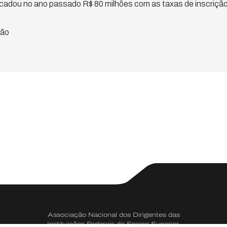
ecadou no ano passado R$ 80 milhões com as taxas de inscrição
dão
Associação Nacional dos Dirigentes das
Instituições Federais de Ensino Superior.