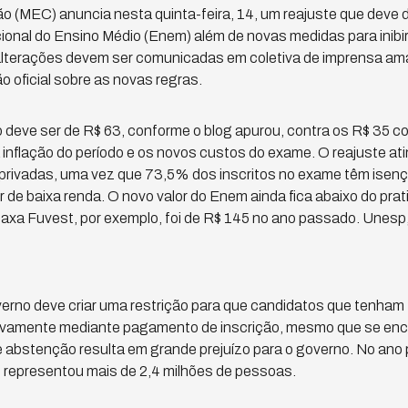
o (MEC) anuncia nesta quinta-feira, 14, um reajuste que deve do
onal do Ensino Médio (Enem) além de novas medidas para inibir 
alterações devem ser comunicadas em coletiva de imprensa ama
o oficial sobre as novas regras.
o deve ser de R$ 63, conforme o blog apurou, contra os R$ 35 
inflação do período e os novos custos do exame. O reajuste a
privadas, uma vez que 73,5% dos inscritos no exame têm isenç
r de baixa renda. O novo valor do Enem ainda fica abaixo do prat
A taxa Fuvest, por exemplo, foi de R$ 145 no ano passado. Une
erno deve criar uma restrição para que candidatos que tenham
vamente mediante pagamento de inscrição, mesmo que se enca
de abstenção resulta em grande prejuízo para o governo. No an
ue representou mais de 2,4 milhões de pessoas.