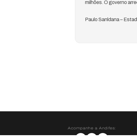
milhões. O governo arr
Paulo Sanldana – Esta
Acompanhe a Andifes: