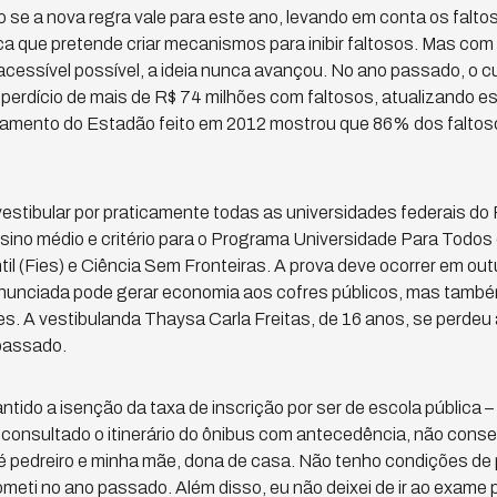
 se a nova regra vale para este ano, levando em conta os falto
a que pretende criar mecanismos para inibir faltosos. Mas co
cessível possível, a ideia nunca avançou. No ano passado, o cu
sperdício de mais de R$ 74 milhões com faltosos, atualizando 
tamento do Estadão feito em 2012 mostrou que 86% dos falto
stibular por praticamente todas as universidades federais do
sino médio e critério para o Programa Universidade Para Todos 
l (Fies) e Ciência Sem Fronteiras. A prova deve ocorrer em out
anunciada pode gerar economia aos cofres públicos, mas tamb
s. A vestibulanda Thaysa Carla Freitas, de 16 anos, se perdeu a
passado.
ntido a isenção da taxa de inscrição por ser de escola pública 
 consultado o itinerário do ônibus com antecedência, não cons
i é pedreiro e minha mãe, dona de casa. Não tenho condições de 
meti no ano passado. Além disso, eu não deixei de ir ao exame p