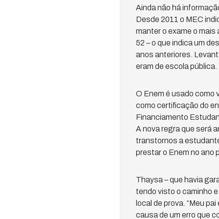
Ainda não há informação
Desde 2011 o MEC indic
manter o exame o mais a
52 – o que indica um de
anos anteriores. Levan
eram de escola pública.
O Enem é usado como ve
como certificação do en
Financiamento Estudanti
A nova regra que será 
transtornos a estudante
prestar o Enem no ano 
Thaysa – que havia gara
tendo visto o caminho e
local de prova. “Meu pa
causa de um erro que co