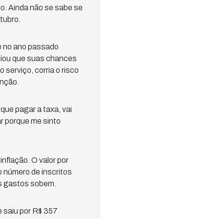
lo. Ainda não se sabe se
tubro.
me no ano passado
valiou que suas chances
 serviço, corria o risco
enção.
ue pagar a taxa, vai
ar porque me sinto
nflação. O valor por
o número de inscritos
s gastos sobem.
 saiu por R$ 357