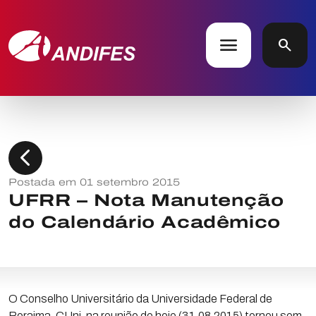
menu
search
chevron_left
Postada em 01 setembro 2015
UFRR – Nota Manutenção
do Calendário Acadêmico
O Conselho Universitário da Universidade Federal de
Roraima, CUni, na reunião de hoje (31.08.2015) tornou sem