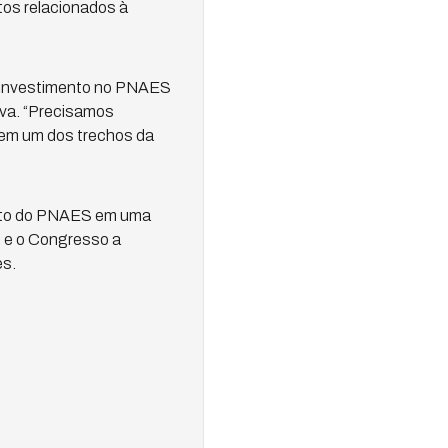
tos relacionados à
 investimento no PNAES
iva. “Precisamos
 em um dos trechos da
reto do PNAES em uma
o e o Congresso a
es.