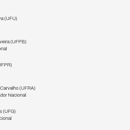
va (UFU)
veira (UFPB)
onal
(UFPR)
 Carvalho (UFRA)
dor Nacional
es (UFG)
cional