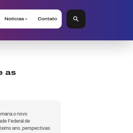
search
Notícias
Contato
e as
semana o novo
ade Federal de
róximo ano, perspectivas