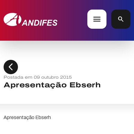
menu
search
chevron_left
Postada em 09 outubro 2015
Apresentação Ebserh
Apresentação Ebserh