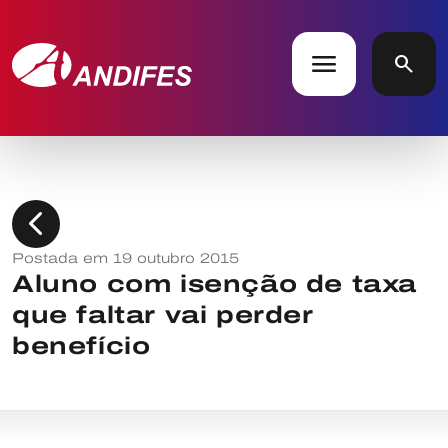
menu
search
chevron_left
Postada em 19 outubro 2015
Aluno com isenção de taxa
que faltar vai perder
benefício