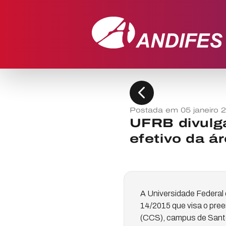
chevron_left
Postada em 05 janeiro 
UFRB divulg
efetivo da á
A Universidade Federal 
14/2015 que visa o pre
(CCS), campus de Santo