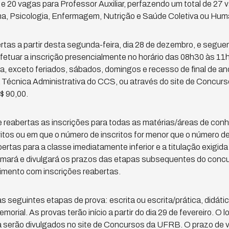
e 20 vagas para Professor Auxiliar, perfazendo um total de 27
na, Psicologia, Enfermagem, Nutrição e Saúde Coletiva ou Hum
tas a partir desta segunda-feira, dia 28 de dezembro, e seguem 
etuar a inscrição presencialmente no horário das 08h30 às 11
a, exceto feriados, sábados, domingos e recesso de final de an
 Técnica Administrativa do CCS, ou através do site de Concur
$ 90,00.
reabertas as inscrições para todas as matérias/áreas de con
itos ou em que o número de inscritos for menor que o número 
ertas para a classe imediatamente inferior e a titulação exigida 
mará e divulgará os prazos das etapas subsequentes do concur
imento com inscrições reabertas.
seguintes etapas de prova: escrita ou escrita/prática, didática
morial. As provas terão início a partir do dia 29 de fevereiro. O l
a serão divulgados no site de Concursos da UFRB. O prazo de 