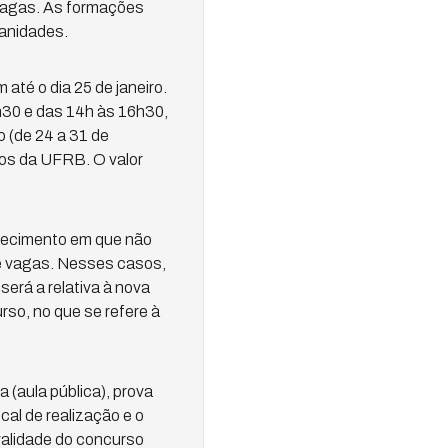
 vagas. As formações
anidades.
até o dia 25 de janeiro.
h30 e das 14h às 16h30,
o (de 24 a 31 de
sos da UFRB. O valor
hecimento em que não
de vagas. Nesses casos,
será a relativa à nova
so, no que se refere à
 (aula pública), prova
ocal de realização e o
validade do concurso