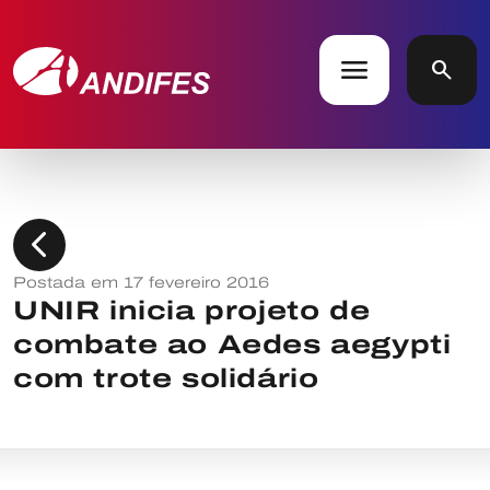
menu
search
chevron_left
Postada em 17 fevereiro 2016
UNIR inicia projeto de
combate ao Aedes aegypti
com trote solidário