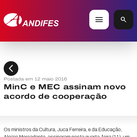
menu
search
chevron_left
Postada em 12 maio 2016
MinC e MEC assinam novo
acordo de cooperação
Os ministros da Cultura, Juca Ferreira, e da Educação,
Aloizio Mercadante, assinaram nesta quarta-feira (11), um