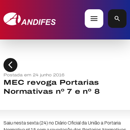
menu
search
chevron_left
Postada em 24 junho 2016
MEC revoga Portarias
Normativas nº 7 e nº 8
Saiu nesta sexta (24) no Diário Oficial da União a Portaria
Normativa nº 15 com a revogação das Portarias Normativas