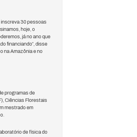
c inscreva 30 pessoas
sinamos, hoje, o
oderemos, já no ano que
do financiando”, disse
to na Amazônia e no
 de programas de
, Ciências Florestais
 Um mestrado em
o.
boratório de física do