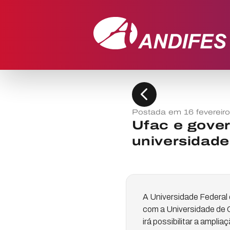
chevron_left
Postada em 16 fevereir
Ufac e gove
universidade
A Universidade Federal 
com a Universidade de C
irá possibilitar a ampl