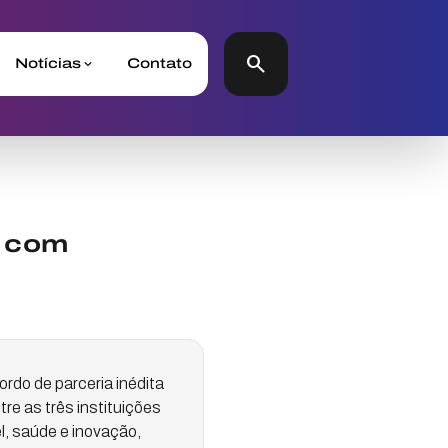
search
Notícias
Contato
a com
rdo de parceria inédita
re as três instituições
l, saúde e inovação,