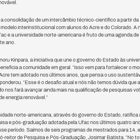
novável.
 a consolidação de um intercâmbio técnico-científico a partir da
odelo interinstitucional com alunos do Acre e do Colorado. A n
fac e a universidade norte-americana é fruto de uma agenda de
te ano.
Minoru Kinpara, a iniciativa que une o governo do Estado às uni
eneficia a comunidade em geral. “Isso vem para fortalecer o mo
Acre tem adotado nos últimos anos, que pensa o uso sustentáv
 ponderou. “Esse é o desafio atual e nós não temos dúvida que a
o nos fará avançar ainda mais na qualificação de pesquisas vol
e energia renovável.”
idade norte-americana, através do governo do Estado, ratifica a
uisa e pós-graduação adotada pela Ufac nos últimos quatro an
e período. Saímos de seis programas de mestrados para 14, 
pró-reitor de Pesquisa e Pós-Graduação, Josimar Batista. “No to