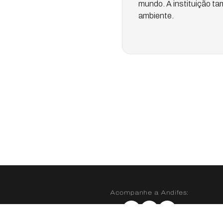
mundo. A instituição t
ambiente.
Acompanhe a Andifes:
Instagram
X
YouTube