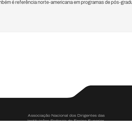
ambém é referência norte-americana em programas de pós-grad
Associação Nacional dos Dirigentes das
Instituições Federais de Ensino Superior.
CNPJ 73.334.666/0001-50