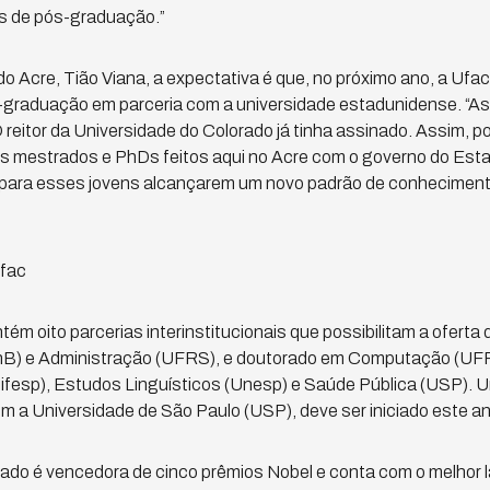
as de pós-graduação.”
 Acre, Tião Viana, a expectativa é que, no próximo ano, a Ufa
-graduação em parceria com a universidade estadunidense. “As
 reitor da Universidade do Colorado já tinha assinado. Assim, p
ros mestrados e PhDs feitos aqui no Acre com o governo do Esta
 para esses jovens alcançarem um novo padrão de conhecimen
Ufac
ém oito parcerias interinstitucionais que possibilitam a oferta
nB) e Administração (UFRS), e doutorado em Computação (UFF)
ifesp), Estudos Linguísticos (Unesp) e Saúde Pública (USP).
om a Universidade de São Paulo (USP), deve ser iniciado este an
ado é vencedora de cinco prêmios Nobel e conta com o melhor la