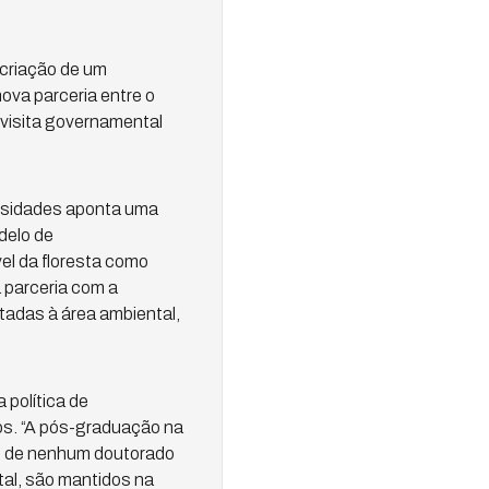
 criação de um
ova parceria entre o
 visita governamental
versidades aponta uma
delo de
el da floresta como
 parceria com a
tadas à área ambiental,
 política de
os. “A pós-graduação na
e de nenhum doutorado
tal, são mantidos na