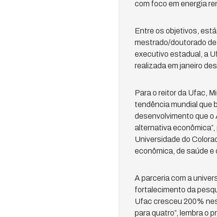
com foco em energia re
Entre os objetivos, está
mestrado/doutorado de m
executivo estadual, a U
realizada em janeiro des
Para o reitor da Ufac, 
tendência mundial que b
desenvolvimento que o 
alternativa econômica”,
Universidade do Colorad
econômica, de saúde e d
A parceria com a univers
fortalecimento da pesq
Ufac cresceu 200% ness
para quatro”, lembra o 