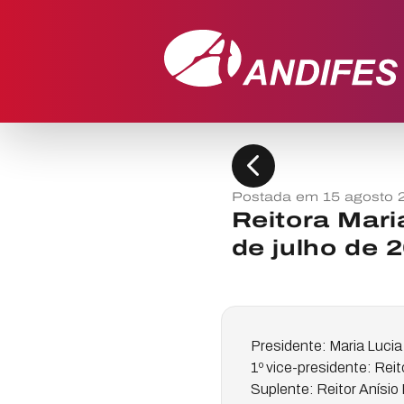
chevron_left
Postada em 15 agosto 
Reitora Mari
de julho de 
Presidente: Maria Luci
1º vice-presidente: Rei
Suplente: Reitor Anísio