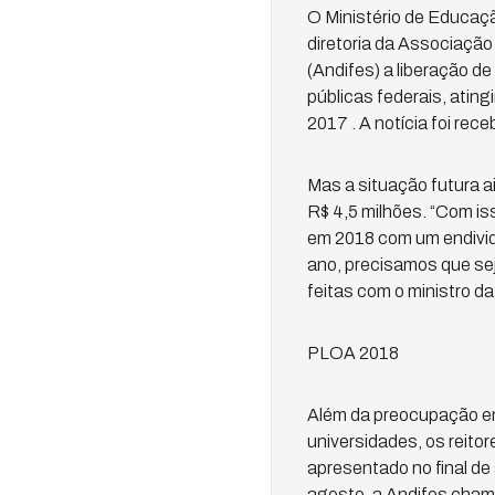
O Ministério de Educaçã
diretoria da Associação
(Andifes) a liberação d
públicas federais, ati
2017 . A notícia foi rece
Mas a situação futura a
R$ 4,5 milhões. “Com is
em 2018 com um endivid
ano, precisamos que sej
feitas com o ministro da
PLOA 2018
Além da preocupação e
universidades, os reito
apresentado no final de
agosto, a Andifes cham