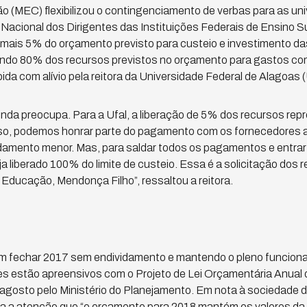
o (MEC) flexibilizou o contingenciamento de verbas para as uni
 Nacional dos Dirigentes das Instituições Federais de Ensino Su
e mais 5% do orçamento previsto para custeio e investimento d
ngindo 80% dos recursos previstos no orçamento para gastos 
bida com alívio pela reitora da Universidade Federal de Alagoas (U
inda preocupa. Para a Ufal, a liberação de 5% dos recursos rep
so, podemos honrar parte do pagamento com os fornecedores até
amento menor. Mas, para saldar todos os pagamentos e entrar 
a liberado 100% do limite de custeio. Essa é a solicitação dos
 Educação, Mendonça Filho”, ressaltou a reitora.
m fechar 2017 sem endividamento e mantendo o pleno funcion
res estão apreensivos com o Projeto de Lei Orçamentária Anual
 agosto pelo Ministério do Planejamento. Em nota à sociedade 
a a atenção que “o orçamento para 2018 mantém os valores da m