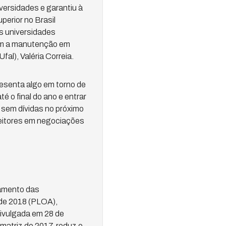
versidades e garantiu à
perior no Brasil
as universidades
com a manutenção em
fal), Valéria Correia.
resenta algo em torno de
 o final do ano e entrar
sem dívidas no próximo
 reitores em negociações
amento das
 de 2018 (PLOA),
divulgada em 28 de
atriz de 2017, reduz o