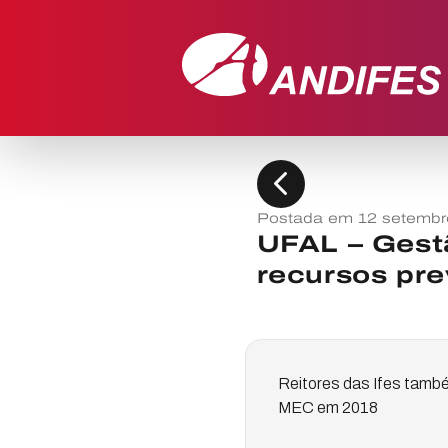
chevron_left
Postada em 12 setembr
UFAL – Gestã
recursos pre
Reitores das Ifes tamb
MEC em 2018