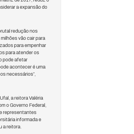
siderar a expansão do
brutal redução nos
milhões vão cair para
lizados para empenhar
os para atender os
ro pode afetar
 pode acontecer é uma
sos necessários”,
al, a reitora Valéria
om o Governo Federal,
 e representantes
sitária informada e
 a reitora.