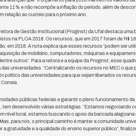
te 11% e não recompõe a inflação do período, além de descon
em relação ao custeio para o próximo ano.
reitora de Gestão Institucional (Proginst) da Ufal destaca uma 
vistos na PLOA 2018. Os recursos, que em 2017 foram de R$ 16 
ão, em 2018. A nota explica que esses recursos “podem ser uti
aquisição de mobiliário, computadores, máquinas e equipament
dentre outros”. Para a reitora e a equipe da Proginst, esse quad
 das universidades. “Centralizando os recursos no MEC o que
o político das universidades para que sejam liberados os recur
 Correia.
rsidades públicas federais e garantir o pleno funcionamento da Uf
e, tem desenvolvido várias estratégias. “Estamos negociando c
 em nível local, estamos buscando o apoio da bancada alagoana
as, para nós, o principal caminho é manter a comunidade univer
 a gratuidade e a qualidade do ensino superior público”, finalizou