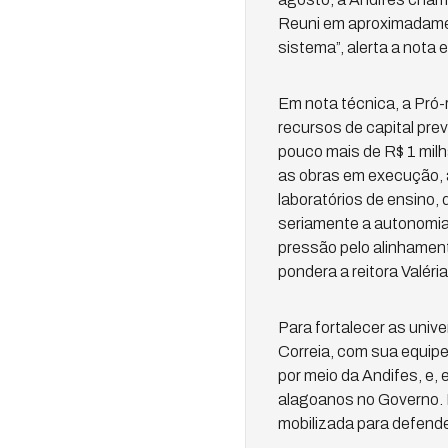
Reuni em aproximadamen
sistema”, alerta a nota 
Em nota técnica, a Pró-
recursos de capital pre
pouco mais de R$ 1 milh
as obras em execução, 
laboratórios de ensino, 
seriamente a autonomia
pressão pelo alinhament
pondera a reitora Valéria
Para fortalecer as unive
Correia, com sua equip
por meio da Andifes, e,
alagoanos no Governo. M
mobilizada para defender