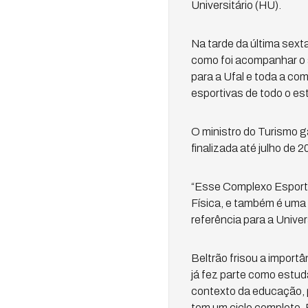
Universitário (HU).
Na tarde da última sexta
como foi acompanhar o 
para a Ufal e toda a com
esportivas de todo o es
O ministro do Turismo g
finalizada até julho de 
“Esse Complexo Esporti
Física, e também é uma 
referência para a Univer
Beltrão frisou a importâ
já fez parte como estud
contexto da educação, p
tem um ciclo completo. 