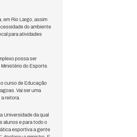
ca, em Rio Largo, assim
ecessidade do ambiente
ocal para atividades
omplexo possa ser
 Ministério do Esporte.
sso curso de Educação
lagoas. Vai ser uma
a reitora.
da Universidade da qual
s alunos e para todo o
ática esportiva a gente
 declarou o ministro. E