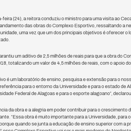
-feira (24), a reitora conduziu o ministro para uma visita ao Ce
andamento das obras do Complexo Esportivo, ressaltando a n
unidade, uma vez que um dos principais objetivos é oferecer o l
tado.
arantiu um aditivo de 2,5 milhões de reais para que a obra do C
2018, totalizando um valor de 4,5 milhões de reais, com o apoio do
vo é um laboratório de ensino, pesquisa e extensão para o no
referência para o entorno da Universidade e para o estado de A
sidade Federal de Alagoas e para o esporte alagoano”, declarou 
ncia da obra e a alegria em poder contribuir para o crescimento 
ante. “Essa obra é muito importante para a Universidade, para o
orque quando se junta a educação de ensino superior com a pr
E esse Complexo Esportivo vai ser o mais moderno do Nordeste”,