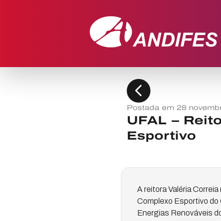
chevron_left
Postada em 28 novembr
UFAL – Reito
Esportivo
A reitora Valéria Correi
Complexo Esportivo do 
Energias Renováveis do