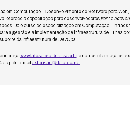
ção em Computação – Desenvolvimento de Software para Web, 
a, oferece a capacitação para desenvolvedores
front
e
back e
erfaces. Já o curso de especialização em Computação – Infraestr
 para a gestão e a implementação de infraestrutura de TI nas c
suporte da infraestrutura de
DevOps
.
 endereço
www.latosensu.dc.ufscar.br
, e outras informações po
 ou pelo e-mail
extensao@dc.ufscar.br
.