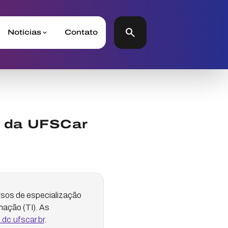
search
Notícias
Contato
o da UFSCar
rsos de especialização
ação (TI). As
dc.ufscar.br
.