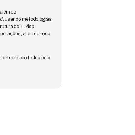
além do
nd
, usando metodologias
utura de TI visa
orporações, além do foco
dem ser solicitados pelo