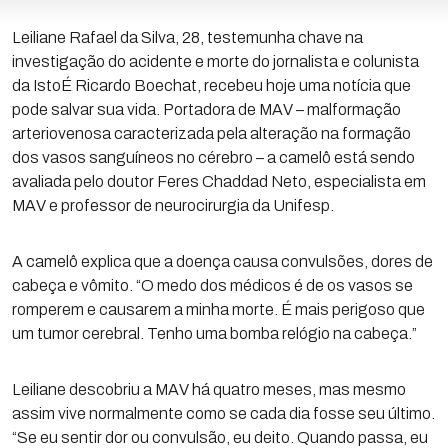
Leiliane Rafael da Silva, 28, testemunha chave na
investigação do acidente e morte do jornalista e colunista
da IstoÉ Ricardo Boechat, recebeu hoje uma notícia que
pode salvar sua vida. Portadora de MAV – malformação
arteriovenosa caracterizada pela alteração na formação
dos vasos sanguíneos no cérebro – a camelô está sendo
avaliada pelo doutor Feres Chaddad Neto, especialista em
MAV e professor de neurocirurgia da Unifesp.
A camelô explica que a doença causa convulsões, dores de
cabeça e vômito. “O medo dos médicos é de os vasos se
romperem e causarem a minha morte. É mais perigoso que
um tumor cerebral. Tenho uma bomba relógio na cabeça.”
Leiliane descobriu a MAV há quatro meses, mas mesmo
assim vive normalmente como se cada dia fosse seu último.
“Se eu sentir dor ou convulsão, eu deito. Quando passa, eu