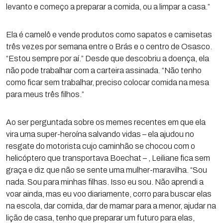
levanto e começo a preparar a comida, ou a limpar a casa.”
Ela é camelô e vende produtos como sapatos e camisetas
três vezes por semana entre o Brás e o centro de Osasco.
“Estou sempre por aí.” Desde que descobriu a doença, ela
não pode trabalhar com a carteira assinada. “Não tenho
como ficar sem trabalhar, preciso colocar comida na mesa
para meus três filhos.”
Ao ser perguntada sobre os memes recentes em que ela
vira uma super-heroína salvando vidas – ela ajudou no
resgate do motorista cujo caminhão se chocou com o
helicóptero que transportava Boechat – , Leiliane fica sem
graça e diz que não se sente uma mulher-maravilha. “Sou
nada. Sou para minhas filhas. Isso eu sou. Não aprendi a
voar ainda, mas eu voo diariamente, corro para buscar elas
na escola, dar comida, dar de mamar para a menor, ajudar na
lição de casa, tenho que preparar um futuro para elas,