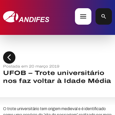
menu
search
chevron_left
Postada em 20 março 2019
UFOB – Trote universitário
nos faz voltar à Idade Média
O trote universitário tem origem medieval e é identificado
como uma espécie de “rito de passagem” realizado por meio